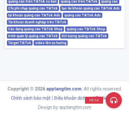
quảng cáo trên TikTok cơ bản
quảng cáo trên TikTok
quảng cáo
Chi phí chạy quảng cáo TikTok
tạo tài khoản quảng cáo TikTok Ads
tài khoản quảng cáo TikTok Ads
quảng cáo TikTok Ads
Tài khoản doanh nghiệp trên TikTok
Các dạng quảng cáo TikTok Shop
quảng cáo TikTok Shop
trình quản lý quảng cáo TikTok
đối tượng quảng cáo TikTok
Target TikTok
video lên xu hướng
Copyright © 2026
apptangtim.com
.
All rights reserved.
Chính sách bảo mật
|
Điều khoản dịch vụ
|
Tài liệu API
Hỗ trợ
Design by apptangtim.com