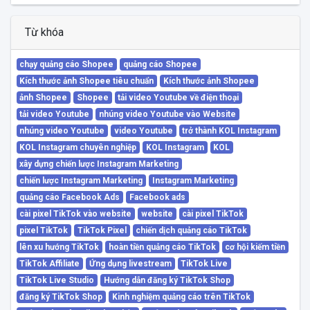
Từ khóa
chạy quảng cáo Shopee
quảng cáo Shopee
Kích thước ảnh Shopee tiêu chuẩn
Kích thước ảnh Shopee
ảnh Shopee
Shopee
tải video Youtube về điện thoại
tải video Youtube
nhúng video Youtube vào Website
nhúng video Youtube
video Youtube
trở thành KOL Instagram
KOL Instagram chuyên nghiệp
KOL Instagram
KOL
xây dựng chiến lược Instagram Marketing
chiến lược Instagram Marketing
Instagram Marketing
quảng cáo Facebook Ads
Facebook ads
cài pixel TikTok vào website
website
cài pixel TikTok
pixel TikTok
TikTok Pixel
chiến dịch quảng cáo TikTok
lên xu hướng TikTok
hoàn tiền quảng cáo TikTok
cơ hội kiếm tiền
TikTok Affiliate
Ứng dụng livestream
TikTok Live
TikTok Live Studio
Hướng dẫn đăng ký TikTok Shop
đăng ký TikTok Shop
Kinh nghiệm quảng cáo trên TikTok