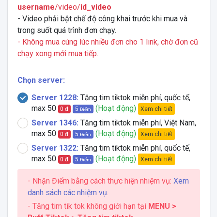
username
/video/
id_video
- Video phải bật chế độ công khai trước khi mua và
trong suốt quá trình đơn chạy.
- Không mua cùng lúc nhiều đơn cho 1 link, chờ đơn cũ
chạy xong mới mua tiếp.
Chọn server:
Server 1228:
Tăng tim tiktok miễn phí, quốc tế,
max 50
(Hoạt động)
Xem chi tiết
0 đ
5
Điểm
Server 1346:
Tăng tim tiktok miễn phí, Việt Nam,
max 50
(Hoạt động)
Xem chi tiết
0 đ
5
Điểm
Server 1322:
Tăng tim tiktok miễn phí, quốc tế,
max 50
(Hoạt động)
Xem chi tiết
0 đ
5
Điểm
- Nhận Điểm bằng cách thực hiện nhiệm vụ:
Xem
danh sách các nhiệm vụ
.
- Tăng tim tik tok không giới hạn tại
MENU >