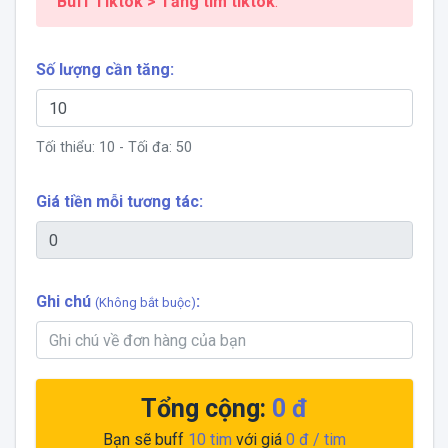
Buff Tiktok > Tăng tim tiktok
.
Số lượng cần tăng:
Tối thiểu:
10
- Tối đa:
50
Giá tiền mỗi tương tác:
Ghi chú
:
(Không bắt buộc)
Tổng cộng:
0 đ
Bạn sẽ buff
10
tim
với giá
0 đ
/ tim