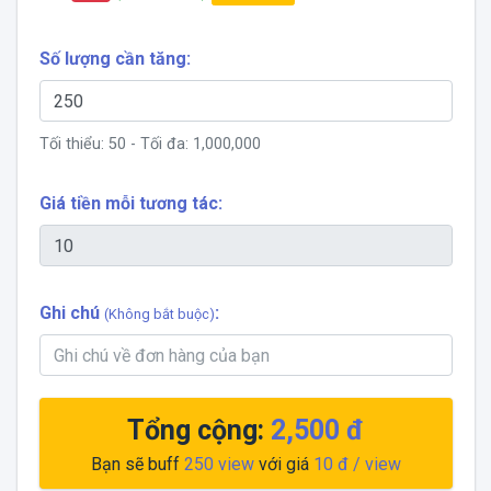
Số lượng cần tăng:
Tối thiểu:
50
- Tối đa:
1,000,000
Giá tiền mỗi tương tác:
Ghi chú
:
(Không bắt buộc)
Tổng cộng:
2,500 đ
Bạn sẽ buff
250
view
với giá
10 đ
/ view