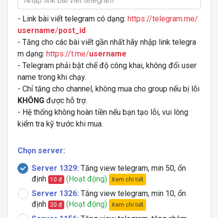
- Link bài viết telegram có dạng:
https://telegram.me/
username
/
post_id
- Tăng cho các bài viết gần nhất hãy nhập link telegra
m dạng:
https://t.me/
username
- Telegram phải bật chế độ công khai, không đổi user
name trong khi chạy.
- Chỉ tăng cho channel, không mua cho group nếu bị lỗi
KHÔNG
được hỗ trợ.
- Hệ thống không hoàn tiền nếu bạn tạo lỗi, vui lòng
kiểm tra kỹ trước khi mua.
Chọn server:
Server 1329:
Tăng view telegram, min 50, ổn
định
(Hoạt động)
Xem chi tiết
10 đ
Server 1326:
Tăng view telegram, min 10, ổn
định
(Hoạt động)
Xem chi tiết
20 đ