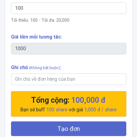
Tối thiểu:
100
- Tối đa:
20,000
Giá tiền mỗi tương tác:
Ghi chú
:
(Không bắt buộc)
Tổng cộng:
100,000 đ
Bạn sẽ buff
100
share
với giá
1,000 đ
/ share
Tạo đơn