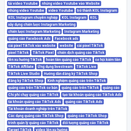
tải video Youtube
nhúng video Youtube vào Website
nhúng video Youtube
video Youtube
trở thành KOL Instagram
KOL Instagram chuyên nghiệp
KOL Instagram
KOL
xây dựng chiến lược Instagram Marketing
chiến lược Instagram Marketing
Instagram Marketing
quảng cáo Facebook Ads
Facebook ads
cài pixel TikTok vào website
website
cài pixel TikTok
pixel TikTok
TikTok Pixel
chiến dịch quảng cáo TikTok
lên xu hướng TikTok
hoàn tiền quảng cáo TikTok
cơ hội kiếm tiền
TikTok Affiliate
Ứng dụng livestream
TikTok Live
TikTok Live Studio
Hướng dẫn đăng ký TikTok Shop
đăng ký TikTok Shop
Kinh nghiệm quảng cáo trên TikTok
quảng cáo trên TikTok cơ bản
quảng cáo trên TikTok
quảng cáo
Chi phí chạy quảng cáo TikTok
tạo tài khoản quảng cáo TikTok Ads
tài khoản quảng cáo TikTok Ads
quảng cáo TikTok Ads
Tài khoản doanh nghiệp trên TikTok
Các dạng quảng cáo TikTok Shop
quảng cáo TikTok Shop
trình quản lý quảng cáo TikTok
đối tượng quảng cáo TikTok
Target TikTok
video lên xu hướng