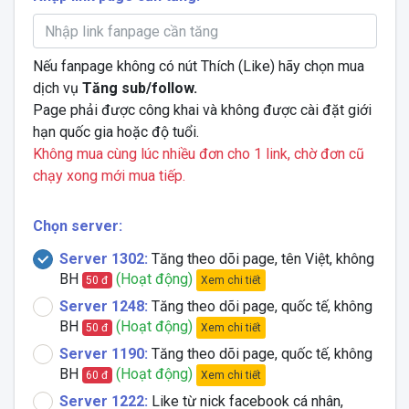
Nếu fanpage không có nút Thích (Like) hãy chọn mua
dịch vụ
Tăng sub/follow.
Page phải được công khai và không được cài đặt giới
hạn quốc gia hoặc độ tuổi.
Không mua cùng lúc nhiều đơn cho 1 link, chờ đơn cũ
chạy xong mới mua tiếp.
Chọn server:
Server 1302:
Tăng theo dõi page, tên Việt, không
BH
(Hoạt động)
Xem chi tiết
50 đ
Server 1248:
Tăng theo dõi page, quốc tế, không
BH
(Hoạt động)
Xem chi tiết
50 đ
Server 1190:
Tăng theo dõi page, quốc tế, không
BH
(Hoạt động)
Xem chi tiết
60 đ
Server 1222:
Like từ nick facebook cá nhân,