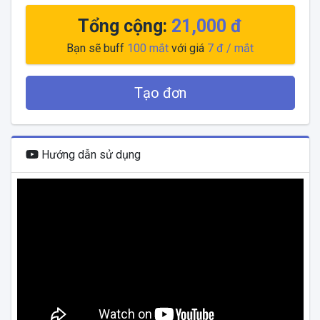
Tổng cộng:
21,000 đ
Bạn sẽ buff
100
mắt
với giá
7 đ
/ mắt
Tạo đơn
Hướng dẫn sử dụng