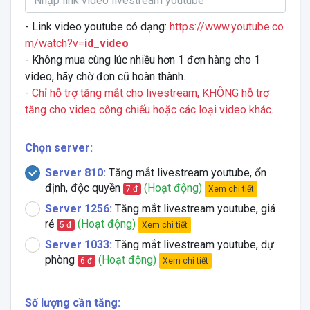
- Link video youtube có dạng:
https://www.youtube.co
m/watch?v=
id_video
- Không mua cùng lúc nhiều hơn 1 đơn hàng cho 1
video, hãy chờ đơn cũ hoàn thành.
- Chỉ hỗ trợ tăng mắt cho livestream, KHÔNG hỗ trợ
tăng cho video công chiếu hoặc các loại video khác.
Chọn server:
Server 810:
Tăng mắt livestream youtube, ổn
định, độc quyền
(Hoạt động)
Xem chi tiết
7 đ
Server 1256:
Tăng mắt livestream youtube, giá
rẻ
(Hoạt động)
Xem chi tiết
5 đ
Server 1033:
Tăng mắt livestream youtube, dự
phòng
(Hoạt động)
Xem chi tiết
6 đ
Số lượng cần tăng: