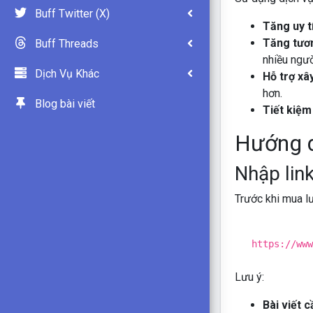
Buff Twitter (X)
Tăng uy tí
Tăng tươn
Buff Threads
nhiều ngườ
Dịch Vụ Khác
Hỗ trợ xâ
hơn.
Blog bài viết
Tiết kiệm
Hướng d
Nhập link
Trước khi mua lư
https:
//www
Lưu ý:
Bài viết 