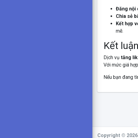
Đăng nội 
Chia sẻ b
Kết hợp v
mẽ.
Kết luậ
Dịch vụ
tăng li
Với mức giá hợp 
Nếu bạn đang tìm
Copyright © 202