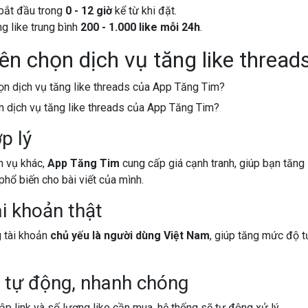
bắt đầu trong
0 - 12 giờ
kể từ khi đặt.
g like trung bình
200 - 1.000 like mỗi 24h
.
nên chọn dịch vụ tăng like threa
n dịch vụ tăng like threads của App Tăng Tim?
p lý
h vụ khác,
App Tăng Tim
cung cấp giá cạnh tranh, giúp bạn tăng l
 phổ biến cho bài viết của mình.
ài khoản thật
 tài khoản
chủ yếu là người dùng Việt Nam
, giúp tăng mức độ t
 tự động, nhanh chóng
ập link và số lượng like cần mua, hệ thống sẽ tự động xử lý.