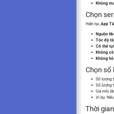
Không mua
Chọn ser
Hiện tại,
App Tă
Nguồn lik
Tốc độ tă
Có thể tụt
Không có
Không hỗ 
Chọn số 
Số lượng t
Số lượng t
Giá mỗi li
Ví dụ: Nế
Thời gian