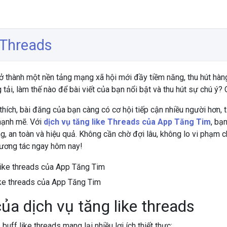
 Threads
ở thành một nền tảng mạng xã hội mới đầy tiềm năng, thu hút hàn
ải, làm thế nào để bài viết của bạn nổi bật và thu hút sự chú ý? C
thích, bài đăng của bạn càng có cơ hội tiếp cận nhiều người hơn, t
mạnh mẽ. Với
dịch vụ tăng like Threads của App Tăng Tim
, bạ
, an toàn và hiệu quả. Không cần chờ đợi lâu, không lo vi phạm ch
tương tác ngay hôm nay!
ike threads của App Tăng Tim
của dịch vụ tăng like threads
buff like threads mang lại nhiều lợi ích thiết thực: