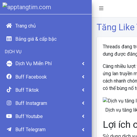
Tăng Like
Trang chủ
Bảng giá & cấp bậc
Threads đang tr
DỊCH VỤ
dung được đăng t
Dịch Vụ Miễn Phí
Càng nhiều lượt 
ứng lan truyền 
Buff Facebook
cách nhanh chóng
có thể bùng nổ 
Buff Tiktok
Buff Instagram
Dịch vụ tăng l
Buff Youtube
Lợi ích 
Buff Telegram
Sử dụng dịch vụ 