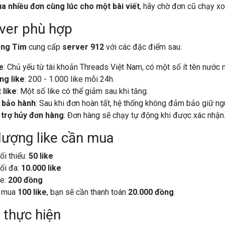
 nhiều đơn cùng lúc cho một bài viết
, hãy chờ đơn cũ chạy xo
ver phù hợp
ng Tim
cung cấp
server 912
với các đặc điểm sau:
e
: Chủ yếu từ tài khoản Threads Việt Nam, có một số ít tên nước 
ng like
: 200 - 1.000 like mỗi 24h.
 like
: Một số like có thể giảm sau khi tăng.
 bảo hành
: Sau khi đơn hoàn tất, hệ thống không đảm bảo giữ ng
trợ hủy đơn hàng
: Đơn hàng sẽ chạy tự động khi được xác nhận
lượng like cần mua
ối thiểu:
50 like
ối đa:
10.000 like
ke:
200 đồng
u mua
100 like
, bạn sẽ cần thanh toán
20.000 đồng
.
 thực hiện