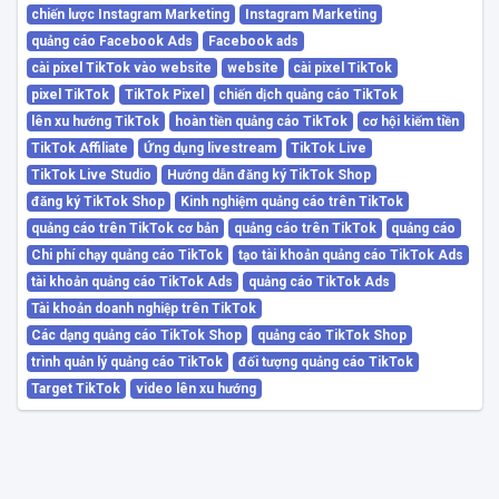
chiến lược Instagram Marketing
Instagram Marketing
quảng cáo Facebook Ads
Facebook ads
cài pixel TikTok vào website
website
cài pixel TikTok
pixel TikTok
TikTok Pixel
chiến dịch quảng cáo TikTok
lên xu hướng TikTok
hoàn tiền quảng cáo TikTok
cơ hội kiếm tiền
TikTok Affiliate
Ứng dụng livestream
TikTok Live
TikTok Live Studio
Hướng dẫn đăng ký TikTok Shop
đăng ký TikTok Shop
Kinh nghiệm quảng cáo trên TikTok
quảng cáo trên TikTok cơ bản
quảng cáo trên TikTok
quảng cáo
Chi phí chạy quảng cáo TikTok
tạo tài khoản quảng cáo TikTok Ads
tài khoản quảng cáo TikTok Ads
quảng cáo TikTok Ads
Tài khoản doanh nghiệp trên TikTok
Các dạng quảng cáo TikTok Shop
quảng cáo TikTok Shop
trình quản lý quảng cáo TikTok
đối tượng quảng cáo TikTok
Target TikTok
video lên xu hướng