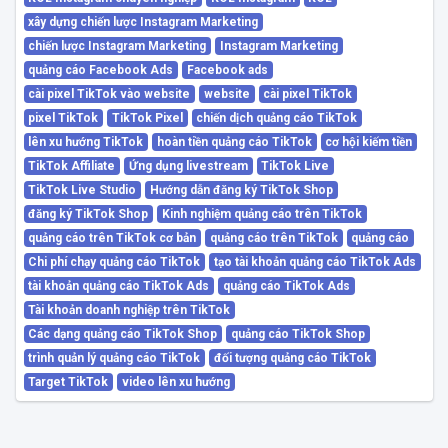
xây dựng chiến lược Instagram Marketing
chiến lược Instagram Marketing
Instagram Marketing
quảng cáo Facebook Ads
Facebook ads
cài pixel TikTok vào website
website
cài pixel TikTok
pixel TikTok
TikTok Pixel
chiến dịch quảng cáo TikTok
lên xu hướng TikTok
hoàn tiền quảng cáo TikTok
cơ hội kiếm tiền
TikTok Affiliate
Ứng dụng livestream
TikTok Live
TikTok Live Studio
Hướng dẫn đăng ký TikTok Shop
đăng ký TikTok Shop
Kinh nghiệm quảng cáo trên TikTok
quảng cáo trên TikTok cơ bản
quảng cáo trên TikTok
quảng cáo
Chi phí chạy quảng cáo TikTok
tạo tài khoản quảng cáo TikTok Ads
tài khoản quảng cáo TikTok Ads
quảng cáo TikTok Ads
Tài khoản doanh nghiệp trên TikTok
Các dạng quảng cáo TikTok Shop
quảng cáo TikTok Shop
trình quản lý quảng cáo TikTok
đối tượng quảng cáo TikTok
Target TikTok
video lên xu hướng