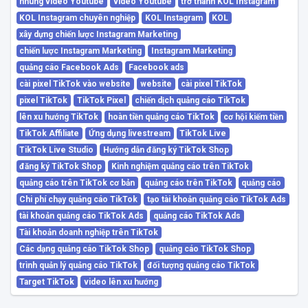
nhúng video Youtube
video Youtube
trở thành KOL Instagram
KOL Instagram chuyên nghiệp
KOL Instagram
KOL
xây dựng chiến lược Instagram Marketing
chiến lược Instagram Marketing
Instagram Marketing
quảng cáo Facebook Ads
Facebook ads
cài pixel TikTok vào website
website
cài pixel TikTok
pixel TikTok
TikTok Pixel
chiến dịch quảng cáo TikTok
lên xu hướng TikTok
hoàn tiền quảng cáo TikTok
cơ hội kiếm tiền
TikTok Affiliate
Ứng dụng livestream
TikTok Live
TikTok Live Studio
Hướng dẫn đăng ký TikTok Shop
đăng ký TikTok Shop
Kinh nghiệm quảng cáo trên TikTok
quảng cáo trên TikTok cơ bản
quảng cáo trên TikTok
quảng cáo
Chi phí chạy quảng cáo TikTok
tạo tài khoản quảng cáo TikTok Ads
tài khoản quảng cáo TikTok Ads
quảng cáo TikTok Ads
Tài khoản doanh nghiệp trên TikTok
Các dạng quảng cáo TikTok Shop
quảng cáo TikTok Shop
trình quản lý quảng cáo TikTok
đối tượng quảng cáo TikTok
Target TikTok
video lên xu hướng