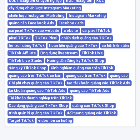
KOL Instagram chuyên nghiệp
KOL Instagram
KOL
xây dựng chiến lược Instagram Marketing
chiến lược Instagram Marketing
Instagram Marketing
quảng cáo Facebook Ads
Facebook ads
cài pixel TikTok vào website
website
cài pixel TikTok
pixel TikTok
TikTok Pixel
chiến dịch quảng cáo TikTok
lên xu hướng TikTok
hoàn tiền quảng cáo TikTok
cơ hội kiếm tiền
TikTok Affiliate
Ứng dụng livestream
TikTok Live
TikTok Live Studio
Hướng dẫn đăng ký TikTok Shop
đăng ký TikTok Shop
Kinh nghiệm quảng cáo trên TikTok
quảng cáo trên TikTok cơ bản
quảng cáo trên TikTok
quảng cáo
Chi phí chạy quảng cáo TikTok
tạo tài khoản quảng cáo TikTok Ads
tài khoản quảng cáo TikTok Ads
quảng cáo TikTok Ads
Tài khoản doanh nghiệp trên TikTok
Các dạng quảng cáo TikTok Shop
quảng cáo TikTok Shop
trình quản lý quảng cáo TikTok
đối tượng quảng cáo TikTok
Target TikTok
video lên xu hướng