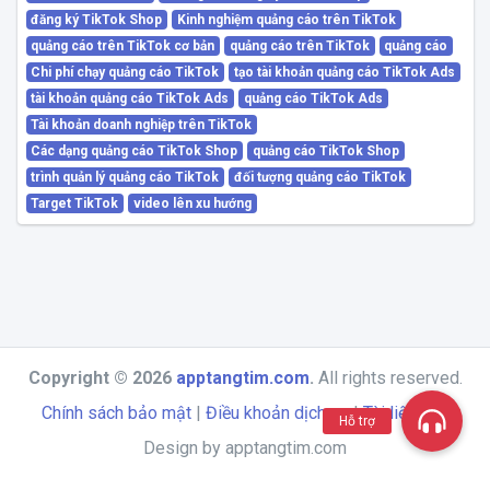
đăng ký TikTok Shop
Kinh nghiệm quảng cáo trên TikTok
quảng cáo trên TikTok cơ bản
quảng cáo trên TikTok
quảng cáo
Chi phí chạy quảng cáo TikTok
tạo tài khoản quảng cáo TikTok Ads
tài khoản quảng cáo TikTok Ads
quảng cáo TikTok Ads
Tài khoản doanh nghiệp trên TikTok
Các dạng quảng cáo TikTok Shop
quảng cáo TikTok Shop
trình quản lý quảng cáo TikTok
đối tượng quảng cáo TikTok
Target TikTok
video lên xu hướng
Copyright © 2026
apptangtim.com
.
All rights reserved.
Chính sách bảo mật
|
Điều khoản dịch vụ
|
Tài liệu API
Hỗ trợ
Design by apptangtim.com