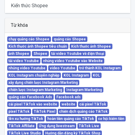
Kiến thức Shopee
Từ khóa
chạy quảng cáo Shopee
quảng cáo Shopee
Kích thước ảnh Shopee tiêu chuẩn
Kích thước ảnh Shopee
ảnh Shopee
Shopee
tải video Youtube về điện thoại
tải video Youtube
nhúng video Youtube vào Website
nhúng video Youtube
video Youtube
trở thành KOL Instagram
KOL Instagram chuyên nghiệp
KOL Instagram
KOL
xây dựng chiến lược Instagram Marketing
chiến lược Instagram Marketing
Instagram Marketing
quảng cáo Facebook Ads
Facebook ads
cài pixel TikTok vào website
website
cài pixel TikTok
pixel TikTok
TikTok Pixel
chiến dịch quảng cáo TikTok
lên xu hướng TikTok
hoàn tiền quảng cáo TikTok
cơ hội kiếm tiền
TikTok Affiliate
Ứng dụng livestream
TikTok Live
TikTok Live Studio
Hướng dẫn đăng ký TikTok Shop