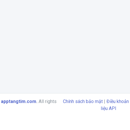
6
apptangtim.com
.
All rights
Chính sách bảo mật
|
Điều khoản 
liệu API