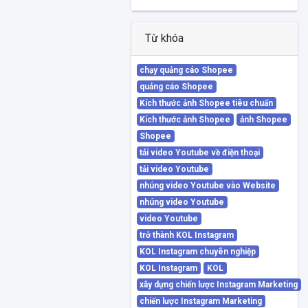
Từ khóa
chạy quảng cáo Shopee
quảng cáo Shopee
Kích thước ảnh Shopee tiêu chuẩn
Kích thước ảnh Shopee
ảnh Shopee
Shopee
tải video Youtube về điện thoại
tải video Youtube
nhúng video Youtube vào Website
nhúng video Youtube
video Youtube
trở thành KOL Instagram
KOL Instagram chuyên nghiệp
KOL Instagram
KOL
xây dựng chiến lược Instagram Marketing
chiến lược Instagram Marketing