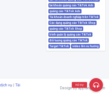
tài khoản quảng cáo TikTok Ads
quảng cáo TikTok Ads
Tài khoản doanh nghiệp trên TikTok
Các dạng quảng cáo TikTok Shop
quảng cáo TikTok Shop
trình quản lý quảng cáo TikTok
đối tượng quảng cáo TikTok
Target TikTok
video lên xu hướng
dịch vụ
|
Tài
Hỗ trợ
Design by apptangtim.com