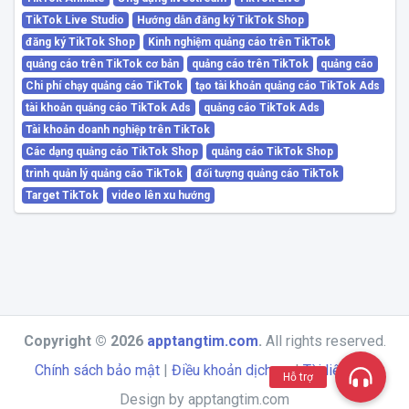
TikTok Live Studio
Hướng dẫn đăng ký TikTok Shop
đăng ký TikTok Shop
Kinh nghiệm quảng cáo trên TikTok
quảng cáo trên TikTok cơ bản
quảng cáo trên TikTok
quảng cáo
Chi phí chạy quảng cáo TikTok
tạo tài khoản quảng cáo TikTok Ads
tài khoản quảng cáo TikTok Ads
quảng cáo TikTok Ads
Tài khoản doanh nghiệp trên TikTok
Các dạng quảng cáo TikTok Shop
quảng cáo TikTok Shop
trình quản lý quảng cáo TikTok
đối tượng quảng cáo TikTok
Target TikTok
video lên xu hướng
Copyright © 2026
apptangtim.com
.
All rights reserved.
Chính sách bảo mật
|
Điều khoản dịch vụ
|
Tài liệu API
Hỗ trợ
Design by apptangtim.com