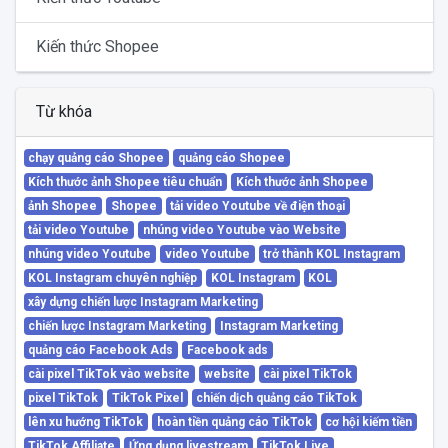
Kiến thức Shopee
Từ khóa
chạy quảng cáo Shopee
quảng cáo Shopee
Kích thước ảnh Shopee tiêu chuẩn
Kích thước ảnh Shopee
ảnh Shopee
Shopee
tải video Youtube về điện thoại
tải video Youtube
nhúng video Youtube vào Website
nhúng video Youtube
video Youtube
trở thành KOL Instagram
KOL Instagram chuyên nghiệp
KOL Instagram
KOL
xây dựng chiến lược Instagram Marketing
chiến lược Instagram Marketing
Instagram Marketing
quảng cáo Facebook Ads
Facebook ads
cài pixel TikTok vào website
website
cài pixel TikTok
pixel TikTok
TikTok Pixel
chiến dịch quảng cáo TikTok
lên xu hướng TikTok
hoàn tiền quảng cáo TikTok
cơ hội kiếm tiền
TikTok Affiliate
Ứng dụng livestream
TikTok Live