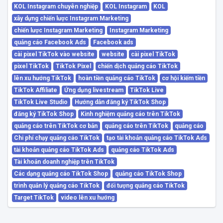
KOL Instagram chuyên nghiệp
KOL Instagram
KOL
xây dựng chiến lược Instagram Marketing
chiến lược Instagram Marketing
Instagram Marketing
quảng cáo Facebook Ads
Facebook ads
cài pixel TikTok vào website
website
cài pixel TikTok
pixel TikTok
TikTok Pixel
chiến dịch quảng cáo TikTok
lên xu hướng TikTok
hoàn tiền quảng cáo TikTok
cơ hội kiếm tiền
TikTok Affiliate
Ứng dụng livestream
TikTok Live
TikTok Live Studio
Hướng dẫn đăng ký TikTok Shop
đăng ký TikTok Shop
Kinh nghiệm quảng cáo trên TikTok
quảng cáo trên TikTok cơ bản
quảng cáo trên TikTok
quảng cáo
Chi phí chạy quảng cáo TikTok
tạo tài khoản quảng cáo TikTok Ads
tài khoản quảng cáo TikTok Ads
quảng cáo TikTok Ads
Tài khoản doanh nghiệp trên TikTok
Các dạng quảng cáo TikTok Shop
quảng cáo TikTok Shop
trình quản lý quảng cáo TikTok
đối tượng quảng cáo TikTok
Target TikTok
video lên xu hướng