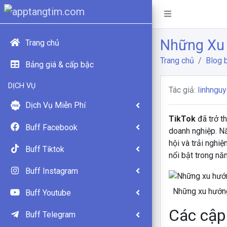
Những Xu 
Trang chủ
Trang chủ
Blog b
Bảng giá & cấp bậc
DỊCH VỤ
Tác giả:
linhngu
Dịch Vụ Miễn Phí
TikTok
đã trở t
Buff Facebook
doanh nghiệp. N
hội và trải nghi
Buff Tiktok
nổi bật trong nă
Buff Instagram
Những xu hướng
Buff Youtube
Các cập
Buff Telegram