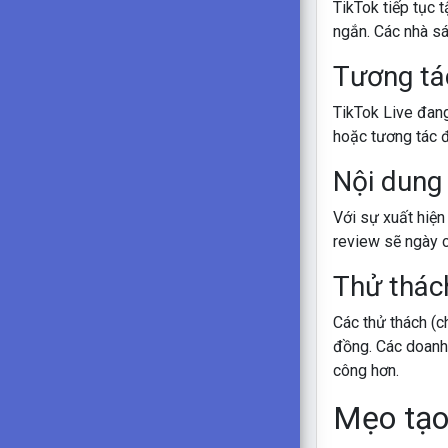
TikTok tiếp tục 
ngắn. Các nhà sá
Tương tác
TikTok Live đang
hoặc tương tác đ
Nội dung
Với sự xuất hiệ
review sẽ ngày c
Thử thác
Các thử thách (c
đồng. Các doanh 
công hơn.
Mẹo tạo