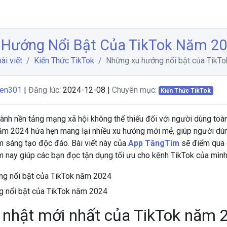
Hướng Nổi Bật Của TikTok Năm 2
ài viết
Kiến Thức TikTok
Những xu hướng nổi bật của TikT
yen301
|
Đăng lúc:
2024-12-08 |
Chuyên mục:
Kiến Thức TikTok
hành nền tảng mạng xã hội không thể thiếu đối với người dùng toàn
ăm 2024 hứa hẹn mang lại nhiều xu hướng mới mẻ, giúp người d
ệm sáng tạo độc đáo. Bài viết này của
App TăngTim
sẽ điểm qua 
m nay giúp các bạn đọc tận dụng tối ưu cho kênh TikTok của mình
 nổi bật của TikTok năm 2024
 nhật mới nhất của TikTok năm 