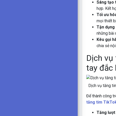
Sáng tạo 
hợp. Kết h
Tối ưu hóa
mọi thiết bị
Tận dụng 
những bài 
Kêu gọi h
chia sẻ nộ
Dịch vụ
tay đắc 
Dịch vụ tăng t
Để thành công trê
tăng tim TikTo
Tăng lượt 