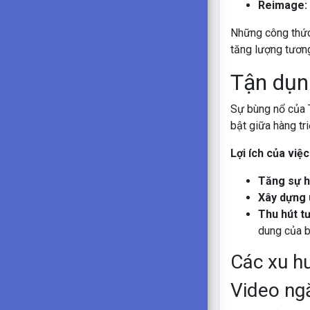
Reimage:
Những công thức 
tăng lượng tương
Tận dụn
Sự bùng nổ của T
bật giữa hàng tr
Lợi ích của vi
Tăng sự h
Xây dựng u
Thu hút t
dung của b
Các xu h
Video ng