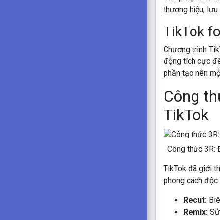
thương hiệu, lưu
TikTok fo
Chương trình Tik
động tích cực đế
phần tạo nên một
Công thứ
TikTok
Công thức 3R: Đ
TikTok đã giới t
phong cách độc 
Recut:
Biê
Remix:
Sử 