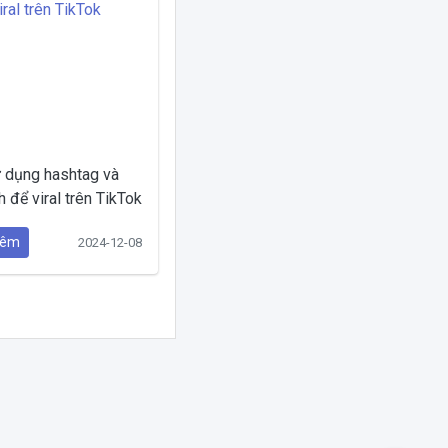
 dụng hashtag và
 để viral trên TikTok
hêm
2024-12-08