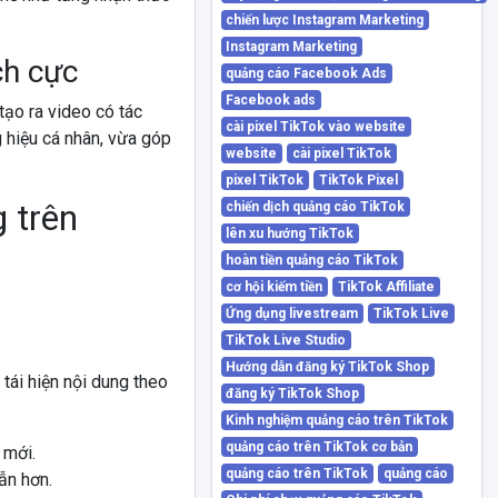
chiến lược Instagram Marketing
Instagram Marketing
ch cực
quảng cáo Facebook Ads
Facebook ads
ạo ra video có tác
cài pixel TikTok vào website
 hiệu cá nhân, vừa góp
website
cài pixel TikTok
pixel TikTok
TikTok Pixel
 trên
chiến dịch quảng cáo TikTok
lên xu hướng TikTok
hoàn tiền quảng cáo TikTok
cơ hội kiếm tiền
TikTok Affiliate
Ứng dụng livestream
TikTok Live
TikTok Live Studio
Hướng dẫn đăng ký TikTok Shop
tái hiện nội dung theo
đăng ký TikTok Shop
Kinh nghiệm quảng cáo trên TikTok
quảng cáo trên TikTok cơ bản
 mới.
quảng cáo trên TikTok
quảng cáo
ẫn hơn.