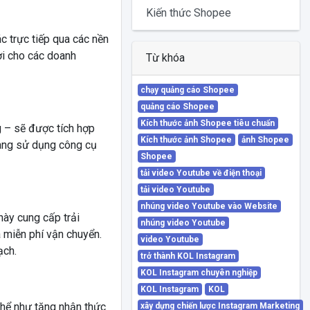
Kiến thức Shopee
c trực tiếp qua các nền
ợi cho các doanh
Từ khóa
chạy quảng cáo Shopee
quảng cáo Shopee
Kích thước ảnh Shopee tiêu chuẩn
 – sẽ được tích hợp
Kích thước ảnh Shopee
ảnh Shopee
dàng sử dụng công cụ
Shopee
tải video Youtube về điện thoại
tải video Youtube
nhúng video Youtube vào Website
này cung cấp trải
nhúng video Youtube
 miễn phí vận chuyển.
video Youtube
ạch.
trở thành KOL Instagram
KOL Instagram chuyên nghiệp
KOL Instagram
KOL
thể như tăng nhận thức
xây dựng chiến lược Instagram Marketing