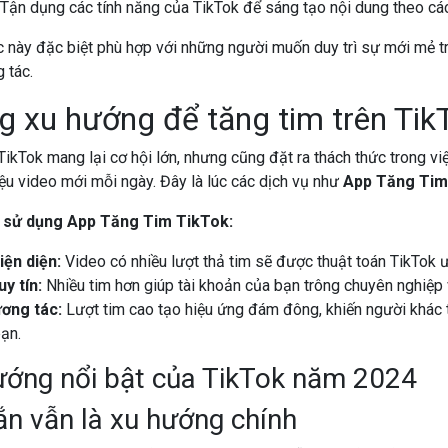
Tận dụng các tính năng của TikTok để sáng tạo nội dung theo cách
này đặc biệt phù hợp với những người muốn duy trì sự mới mẻ tr
 tác.
g xu hướng để tăng tim trên Tik
ikTok mang lại cơ hội lớn, nhưng cũng đặt ra thách thức trong vi
iệu video mới mỗi ngày. Đây là lúc các dịch vụ như
App Tăng Tim
ệc sử dụng App Tăng Tim TikTok:
iện diện:
Video có nhiều lượt thả tim sẽ được thuật toán TikTok ưu
y tín:
Nhiều tim hơn giúp tài khoản của bạn trông chuyên nghiệp 
ương tác:
Lượt tim cao tạo hiệu ứng đám đông, khiến người khác
ạn.
ướng nổi bật của TikTok năm 2024
ắn vẫn là xu hướng chính