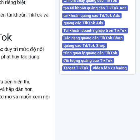
Chi phí chạy quảng cáo TikTok
 riêng biệt.
tạo tài khoản quảng cáo TikTok Ads
ên tài khoản TikTok và
tài khoản quảng cáo TikTok Ads
quảng cáo TikTok Ads
Tài khoản doanh nghiệp trên TikTok
Tok
Các dạng quảng cáo TikTok Shop
quảng cáo TikTok Shop
ệc duy trì mức độ nổi
trình quản lý quảng cáo TikTok
phát huy tác dụng.
đối tượng quảng cáo TikTok
Target TikTok
video lên xu hướng
 tiên hiển thị.
và hấp dẫn hơn.
 tò mò và muốn xem nội