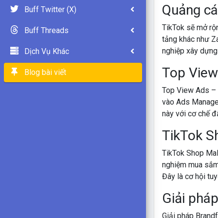
Quảng cá
Buff Twitter (X)
TikTok sẽ mở rộn
Buff Threads
tảng khác như Za
nghiệp xây dựng 
Dịch Vụ Khác
Top View
Blog bài viết
Top View Ads – 
vào Ads Manager.
này với cơ chế đ
TikTok S
TikTok Shop Mall
nghiệm mua sắm t
Đây là cơ hội tu
Giải phá
Giải pháp Brand